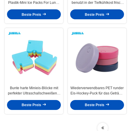
Plastik-Mini Ice Packs For Lunch
benutzt in der Tiefkühlkost frisch
sackt freie Tiefkühlkost BPA ein
mit dem kundengebundenen
Verpacken
Beste Preis
Beste Preis
Bunte harte Minieis-Blöcke mit
Wiederverwendbares PET runder
perfekter Ultraschallschweißens-
Eis-Hockey-Puck für das Getränk,
Dichtung für Brotdose
das 90g 50g CPSIA abkühlt
Beste Preis
Beste Preis