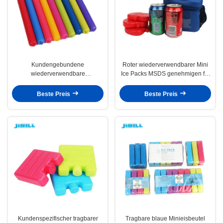
Kundengebundene
Roter wiederverwendbarer Mini
wiederverwendbare
Ice Packs MSDS genehmigen für
Plastikgetränk-Kühlvorrichtung
Kinderkühltasche-Tiefkühlkost
mit Gel-abkühlender Tiefkühlkost
Beste Preis
Beste Preis
Kundenspezifischer tragbarer
Tragbare blaue Minieisbeutel