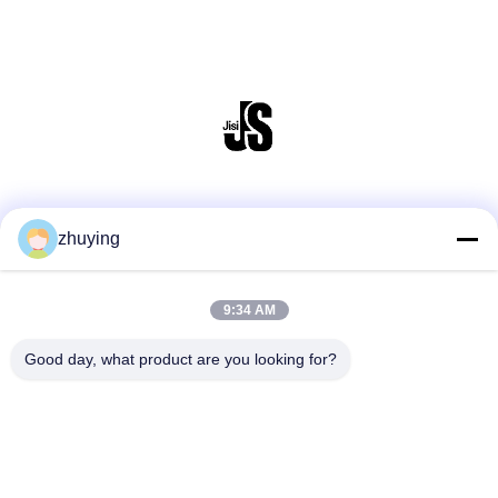
Social Media
zhuying
9:34 AM
Schneller Kontakt
Telefone
Good day, what product are you looking for?
86--0519-88789192
E-Mail
ying@czjmjs.com