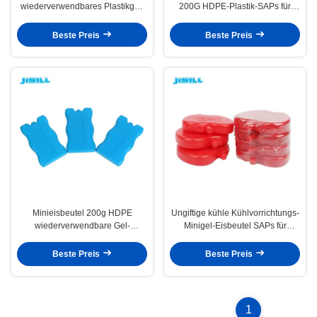
wiederverwendbares Plastikgel-
200G HDPE-Plastik-SAPs für
Minieisbeutel für
Mittagessen-Tasche 200 G
Kühltasche/kleine
Beste Preis
Beste Preis
Kaltverpackungen
Minieisbeutel 200g HDPE
Ungiftige kühle Kühlvorrichtungs-
wiederverwendbare Gel-
Minigel-Eisbeutel SAPs für
PlastikEisbeutel für Kühltasche
Tiefkühlkost-Apple-Form
Beste Preis
Beste Preis
1