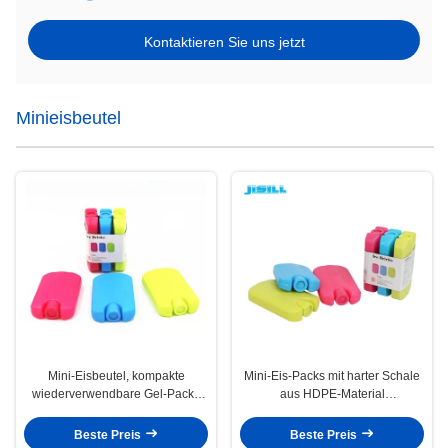
Kontaktieren Sie uns jetzt
Minieisbeutel
Mini-Eisbeutel, kompakte
Mini-Eis-Packs mit harter Schale
wiederverwendbare Gel-Packs
aus HDPE-Material
aus lebensmittelechten
wiederverwendbare Kühlgel-
Materialien für Kühltaschen,
Packs ideal für Mittagsbeutel
Beste Preis
Beste Preis