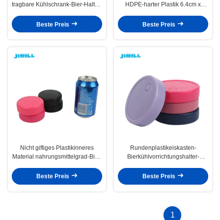
tragbare Kühlschrank-Bier-Halter-
HDPE-harter Plastik 6.4cm x
Kühlvorrichtung für Getränkedas
1.5cm Soems
abkühlen
wiederverwendbares rundes
Beste Preis
Beste Preis
Nicht giftiges Plastikinneres
Rundenplastikeiskasten-
Material nahrungsmittelgrad-Bier-
Bierkühlvorrichtungshalter-
Halter-Kühlvorrichtung
Gelsatz des Transportes 100ml
SAPs/CMC
für Arten
Beste Preis
Beste Preis
1