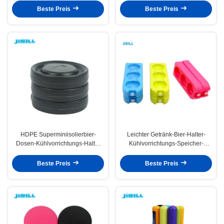
zum Kühlen von Getränken/Bier
Beste Preis
Beste Preis
HDPE Superminiisolierbier-
Leichter Getränk-Bier-Halter-
Dosen-Kühlvorrichtungs-Halter
Kühlvorrichtungs-Speicher-
mit Gummiring
Behälter für das Abkühlen,
langlebig
Beste Preis
Beste Preis