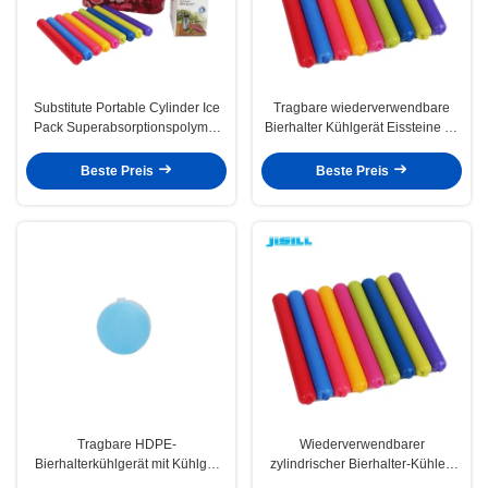
Substitute Portable Cylinder Ice
Tragbare wiederverwendbare
Pack Superabsorptionspolymer
Bierhalter Kühlgerät Eissteine 90
für Kaffeeprodukte für gefrorene
ml Super-Absorptionspolymer
Lebensmittel
Beste Preis
Beste Preis
Tragbare HDPE-
Wiederverwendbarer
Bierhalterkühlgerät mit Kühlgel
zylindrischer Bierhalter-Kühler-
für Outdoor-Aktivitäten
Eisbeutel in Lebensmittelqualität