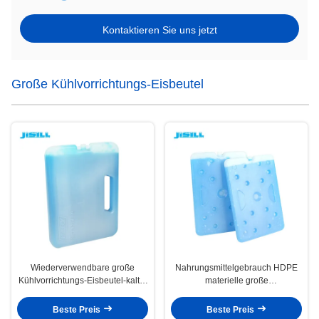
Kontaktieren Sie uns jetzt
Große Kühlvorrichtungs-Eisbeutel
Wiederverwendbare große
Nahrungsmittelgebrauch HDPE
Kühlvorrichtungs-Eisbeutel-kalter
materielle große
Gel-/Eis-Gefrierschrank-
Kühlvorrichtungs-Eisbeutel für
Ziegelstein mit Griff
Kühlkette-Verschiffen
Beste Preis
Beste Preis