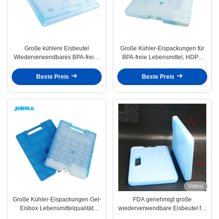
Große kühlere Eisbeutel
Große Kühler-Eispackungen für
Wiederverwendbares BPA-freies
BPA-freie Lebensmittel, HDPE
Lebensmittelmaterial mit Kühlung
PCM, medizinische Qualität,
für Krankenhäuser
wiederverwendbare Kühler-
Beste Preis
Beste Preis
Epidemieprävention und
Packs für Lunchboxen und
Laboratorien
Kühltaschen
Video
Große Kühler-Eispackungen Gel-
FDA genehmigt große
Eisbox Lebensmittelqualität
wiederverwendbare Eisbeutel für
HDPE-Material BPA-frei undicht
den Transport medizinischer