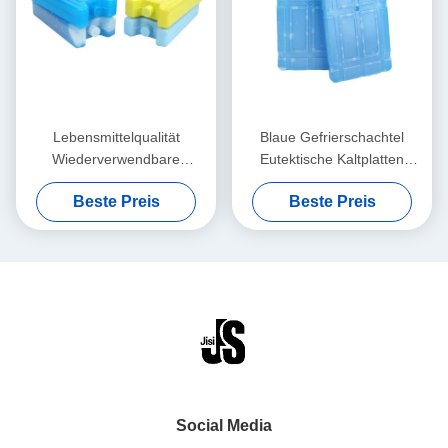
Lebensmittelqualität
Blaue Gefrierschachtel
Wiederverwendbare
Eutektische Kaltplatten
Eutektische Kaltplatten
Niedrige Temperaturen
Beste Preis
Beste Preis
Mehrzweck Isolierstein Für
länger als Eis Für
Mittagsbeutel Für
Lebensmittel Gefroren
Tiefkühlwaren
Social Media