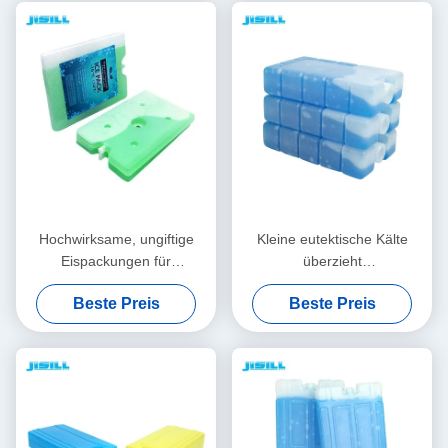
14.3*7.7*3.8cm
Hochwirksame, ungiftige
Kleine eutektische Kälte
Eispackungen für
überzieht
medizinische Zwecke 1000
wiederverwendbaren
Beste Preis
Beste Preis
ml für Kühlboxen für
Isolierungs-Ziegelstein für
gefrorene Lebensmittel
Tiefkühlkost