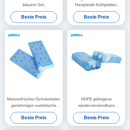
blauem Gel,
Hartplastik-Kühlplatten,
wiederverwendbar, für die
eutektische Gefrierplatten
Beste Preis
Beste Preis
Frische und Konservierung
von Lebensmitteln mit SAP
Meeresfrüchte-/Schokoladen-
HDPE gebogene
genehmigen eutektische
wiederverwendbare
Kälte-Platten, die großer
Gefrierschrank-Plastiksätze
Beste Preis
Beste Preis
Gefrierschrank FDA SGS
für Größe der
verpackt
Kühlvorrichtungs-