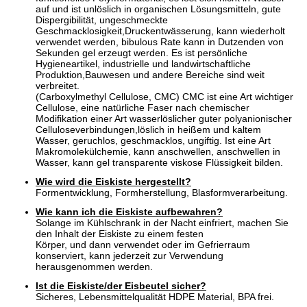
auf und ist unlöslich in organischen Lösungsmitteln, gute
Dispergibilität, ungeschmeckte
Geschmacklosigkeit,Druckentwässerung, kann wiederholt
verwendet werden, bibulous Rate kann in Dutzenden von
Sekunden gel erzeugt werden. Es ist persönliche
Hygieneartikel, industrielle und landwirtschaftliche
Produktion,Bauwesen und andere Bereiche sind weit
verbreitet.
(Carboxylmethyl Cellulose, CMC) CMC ist eine Art wichtiger
Cellulose, eine natürliche Faser nach chemischer
Modifikation einer Art wasserlöslicher guter polyanionischer
Celluloseverbindungen,löslich in heißem und kaltem
Wasser, geruchlos, geschmacklos, ungiftig. Ist eine Art
Makromolekülchemie, kann anschwellen, anschwellen in
Wasser, kann gel transparente viskose Flüssigkeit bilden.
Wie wird die Eiskiste hergestellt?
Formentwicklung, Formherstellung, Blasformverarbeitung.
Wie kann ich die Eiskiste aufbewahren?
Solange im Kühlschrank in der Nacht einfriert, machen Sie
den Inhalt der Eiskiste zu einem festen
Körper, und dann verwendet oder im Gefrierraum
konserviert, kann jederzeit zur Verwendung
herausgenommen werden.
Ist die Eiskiste/der Eisbeutel sicher?
Sicheres, Lebensmittelqualität HDPE Material, BPA frei.