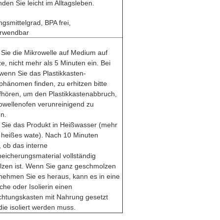
den Sie leicht im Alltagsleben.
gsmittelgrad, BPA frei,
erwendbar
n Sie die Mikrowelle auf Medium auf
e, nicht mehr als 5 Minuten ein. Bei
wenn Sie das Plastikkasten-
hänomen finden, zu erhitzen bitte
ufhören, um den Plastikkastenabbruch,
owellenofen verunreinigend zu
n.
 Sie das Produkt in Heißwasser (mehr
℃
heißes wate). Nach 10 Minuten
, ob das interne
icherungsmaterial vollständig
zen ist. Wenn Sie ganz geschmolzen
nehmen Sie es heraus, kann es in eine
sche oder Isolierin einen
ichtungskasten mit Nahrung gesetzt
ie isoliert werden muss.