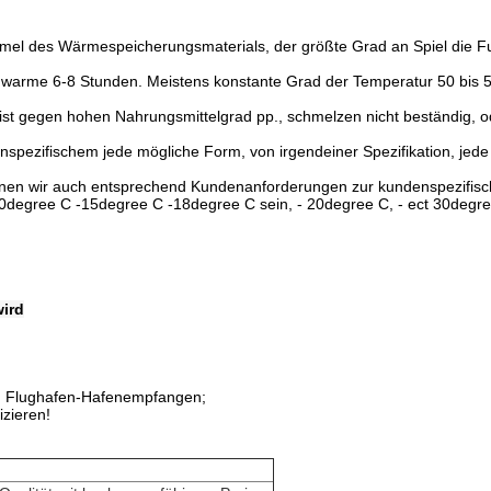
Formel des Wärmespeicherungsmaterials, der größte Grad an Spiel die
ie warme 6-8 Stunden. Meistens konstante Grad der Temperatur 50 bis 5
l ist gegen hohen Nahrungsmittelgrad pp., schmelzen nicht beständig, 
spezifischem jede mögliche Form, von irgendeiner Spezifikation, jed
önnen wir auch entsprechend Kundenanforderungen zur kundenspezifisc
degree C -15degree C -18degree C sein, - 20degree C, - ect 30degre
wird
L; Flughafen-Hafenempfangen;
izieren!