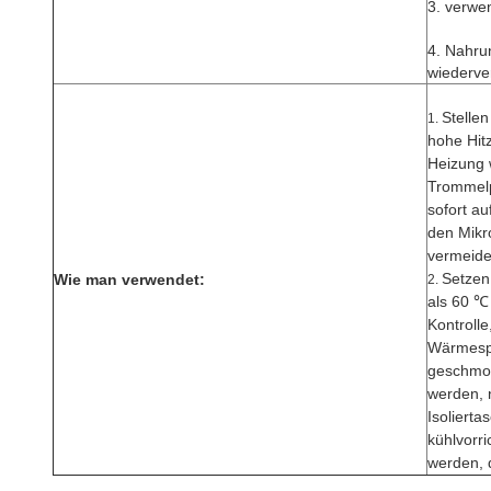
3. verwen
4. Nahrun
wiederv
Stelle
1.
hohe Hitz
Heizung 
Trommelp
sofort a
den Mikr
vermeide
Setzen
Wie man verwendet:
2.
als 60 
Kontrolle
Wärmespe
geschmol
werden, 
Isolierta
kühlvorr
werden, d