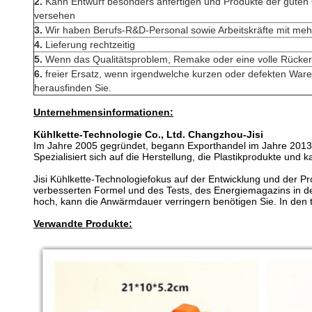
2.
Kann Entwurf besonders anfertigen und Produkte der guten Q
versehen
3.
Wir haben Berufs-R&D-Personal sowie Arbeitskräfte mit mehr
4.
Lieferung rechtzeitig
5.
Wenn das Qualitätsproblem, Remake oder eine volle Rücker
6.
freier Ersatz, wenn irgendwelche kurzen oder defekten War
herausfinden Sie.
Unternehmensinformationen:
Kühlkette-Technologie Co., Ltd. Changzhou-Jisi
Im Jahre 2005 gegründet, begann Exporthandel im Jahre 2013
Spezialisiert sich auf die Herstellung, die Plastikprodukte u
Jisi Kühlkette-Technologiefokus auf der Entwicklung und der 
verbesserten Formel und des Tests, des Energiemagazins in de
hoch, kann die Anwärmdauer verringern benötigen Sie. In den
Verwandte Produkte: