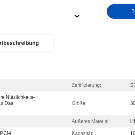
B
ktbeschreibung
Zertifizierung:
S
e Nützlichkeits-
r Das 
Größe:
30
Äußeres Material:
H
d PCM
Kapazität:
1