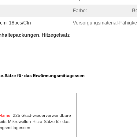
Farbe:
Be
5cm, 18pcs/ctn
Versorgungsmaterial-Fähigkei
mhaltepackungen
, 
Hitzegelsatz
tze-Sätze für das Erwärmungsmittagessen
-Name:
225
Grad-wiederverwendbare
eits-Mikrowellen-Hitze-Sätze für das
ngsmittagessen