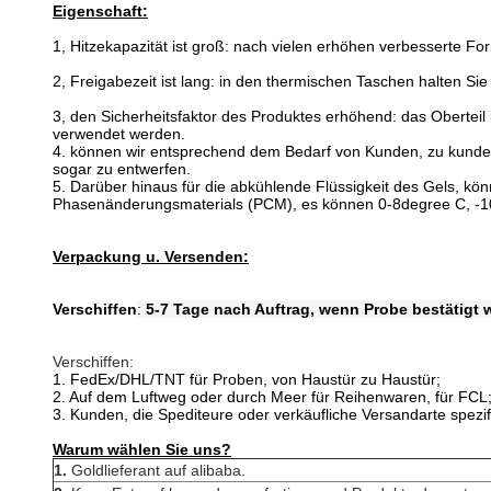
Eigenschaft:
1, Hitzekapazität ist groß: nach vielen erhöhen verbesserte 
2, Freigabezeit ist lang: in den thermischen Taschen halten S
3, den Sicherheitsfaktor des Produktes erhöhend: das Obertei
verwendet werden.
4. können wir entsprechend dem Bedarf von Kunden, zu kunden
sogar zu entwerfen.
5.
Darüber hinaus für die abkühlende Flüssigkeit des Gels, k
Phasenänderungsmaterials (PCM), es können 0-8degree C, -10
Verpackung u. Versenden:
Verschiffen
:
5-7 Tage nach Auftrag, wenn Probe bestätigt 
Verschiffen:
1. FedEx/DHL/TNT für Proben, von Haustür zu Haustür;
2. Auf dem Luftweg oder durch Meer für Reihenwaren, für FC
3. Kunden, die Spediteure oder verkäufliche Versandarte spezif
Warum wählen Sie uns?
1.
Goldlieferant auf alibaba.