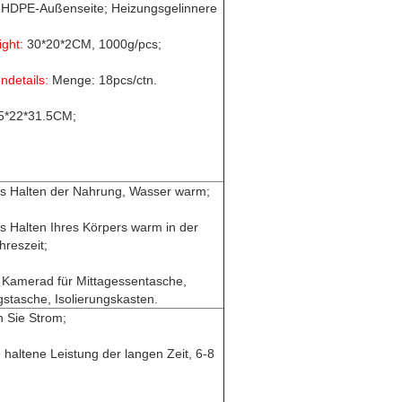
HDPE-Außenseite; Heizungsgelinnere
ight:
30*20*2CM, 1000g/pcs;
ndetails:
Menge: 18pcs/ctn.
5*22*31.5CM;
s Halten der Nahrung, Wasser warm;
as Halten Ihres Körpers warm in der
hreszeit;
r Kamerad für Mittagessentasche,
gstasche, Isolierungskasten.
 Sie Strom;
 haltene Leistung der langen Zeit, 6-8