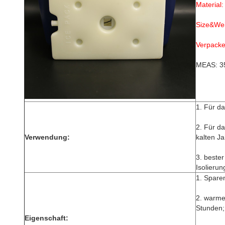
Material:
Size&We
Verpacke
MEAS: 3
1.
Für da
2. Für d
Verwendung:
kalten Ja
3. beste
Isolierun
1.
Sparen
2. warme
Stunden;
Eigenschaft: