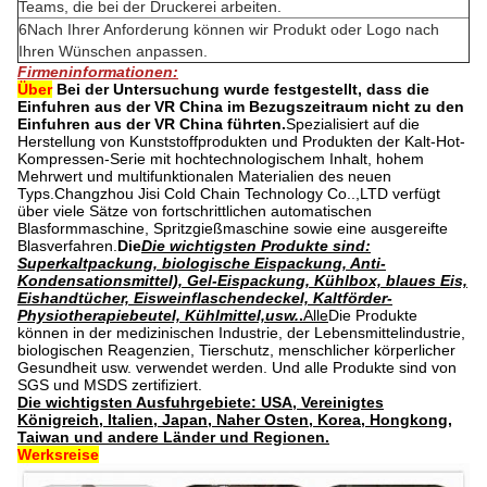
Teams, die bei der Druckerei arbeiten.
6Nach Ihrer Anforderung können wir Produkt oder Logo nach
Ihren Wünschen anpassen.
Firmeninformationen:
Über
Bei der Untersuchung wurde festgestellt, dass die
Einfuhren aus der VR China im Bezugszeitraum nicht zu den
Einfuhren aus der VR China führten.
Spezialisiert auf die
Herstellung von Kunststoffprodukten und Produkten der Kalt-Hot-
Kompressen-Serie mit hochtechnologischem Inhalt, hohem
Mehrwert und multifunktionalen Materialien des neuen
Typs.Changzhou Jisi Cold Chain Technology Co..,LTD verfügt
über viele Sätze von fortschrittlichen automatischen
Blasformmaschine, Spritzgießmaschine sowie eine ausgereifte
Blasverfahren
.
Die
Die wichtigsten Produkte sind:
Superkaltpackung, biologische Eispackung, Anti-
Kondensationsmittel), Gel-Eispackung, Kühlbox, blaues Eis,
Eishandtücher, Eisweinflaschendeckel, Kaltförder-
Physiotherapiebeutel, Kühlmittel,usw.
.
Alle
Die Produkte
können in der medizinischen Industrie, der Lebensmittelindustrie,
biologischen Reagenzien, Tierschutz, menschlicher körperlicher
Gesundheit usw. verwendet werden. Und alle Produkte sind von
SGS und MSDS zertifiziert.
Die wichtigsten Ausfuhrgebiete: USA, Vereinigtes
Königreich, Italien, Japan, Naher Osten, Korea, Hongkong,
Taiwan und andere Länder und Regionen.
Werksreise