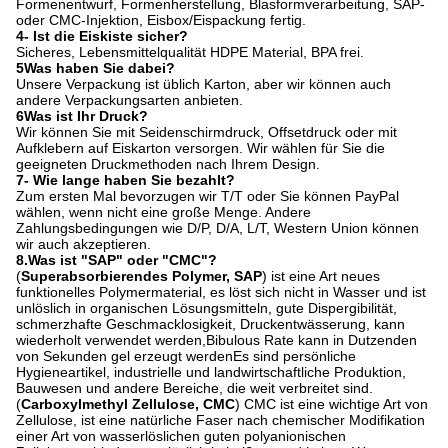
Formenentwurf, Formenherstellung, Blasformverarbeitung, SAP-
oder CMC-Injektion, Eisbox/Eispackung fertig.
4- Ist die Eiskiste sicher?
Sicheres, Lebensmittelqualität HDPE Material, BPA frei.
5Was haben Sie dabei?
Unsere Verpackung ist üblich Karton, aber wir können auch
andere Verpackungsarten anbieten.
6Was ist Ihr Druck?
Wir können Sie mit Seidenschirmdruck, Offsetdruck oder mit
Aufklebern auf Eiskarton versorgen. Wir wählen für Sie die
geeigneten Druckmethoden nach Ihrem Design.
7- Wie lange haben Sie bezahlt?
Zum ersten Mal bevorzugen wir T/T oder Sie können PayPal
wählen, wenn nicht eine große Menge. Andere
Zahlungsbedingungen wie D/P, D/A, L/T, Western Union können
wir auch akzeptieren.
8.
Was ist "SAP" oder "CMC"?
(
Superabsorbierendes Polymer, SAP
) ist eine Art neues
funktionelles Polymermaterial, es löst sich nicht in Wasser und ist
unlöslich in organischen Lösungsmitteln, gute Dispergibilität,
schmerzhafte Geschmacklosigkeit, Druckentwässerung, kann
wiederholt verwendet werden,Bibulous Rate kann in Dutzenden
von Sekunden gel erzeugt werdenEs sind persönliche
Hygieneartikel, industrielle und landwirtschaftliche Produktion,
Bauwesen und andere Bereiche, die weit verbreitet sind.
(
Carboxylmethyl Zellulose, CMC
) CMC ist eine wichtige Art von
Zellulose, ist eine natürliche Faser nach chemischer Modifikation
einer Art von wasserlöslichen guten polyanionischen