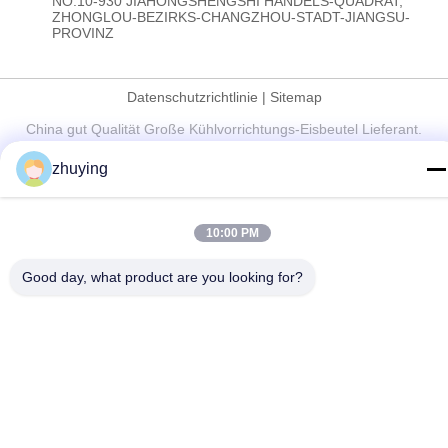
NO.10-930 JIAHONGSHENGSHI HANDELS-QUADRAT,
ZHONGLOU-BEZIRKS-CHANGZHOU-STADT-JIANGSU-
PROVINZ
Datenschutzrichtlinie
|
Sitemap
China gut Qualität Große Kühlvorrichtungs-Eisbeutel Lieferant.
Copyright © 2017-2026 Changzhou jisi cold chain technology
zhuying
Co.,ltd . Alle Rechte vorbehalten.
10:00 PM
Good day, what product are you looking for?