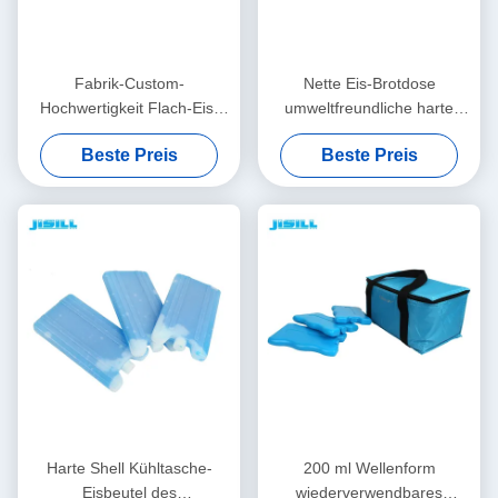
Fabrik-Custom-
Nette Eis-Brotdose
Hochwertigkeit Flach-Eis-
umweltfreundliche harte
Kühler Ziegel-Lunch-Kühler
Isolierungs-PCMs, zum der
Beste Preis
Beste Preis
Eispack mit Schneeflocke
Nahrung zu halten
abzukühlen und frisch
Harte Shell Kühltasche-
200 ml Wellenform
Eisbeutel des
wiederverwendbares