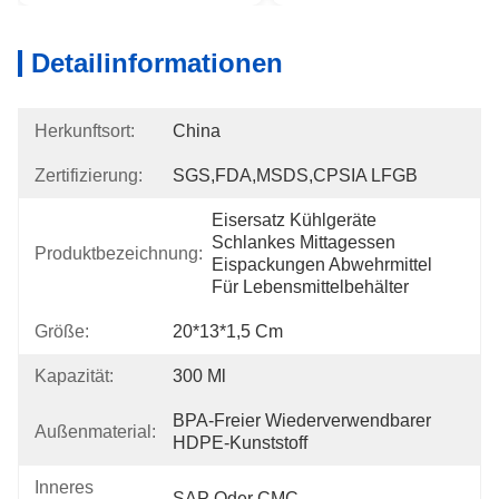
Detailinformationen
Herkunftsort:
China
Zertifizierung:
SGS,FDA,MSDS,CPSIA LFGB
Eisersatz Kühlgeräte 
Schlankes Mittagessen 
Produktbezeichnung:
Eispackungen Abwehrmittel 
Für Lebensmittelbehälter
Größe:
20*13*1,5 Cm
Kapazität:
300 Ml
BPA-Freier Wiederverwendbarer 
Außenmaterial:
HDPE-Kunststoff
Inneres
SAP Oder CMC