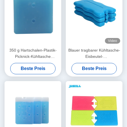
Video
350 g Hartschalen-Plastik-
Blauer tragbarer Kühltasche-
Picknick-Kühltasche
Eisbeutel-
Eisbeutel Gefrierschrank-
wiederverwendbare
Beste Preis
Beste Preis
Eissteine
einfrierbare Gel-
Kaltverpackungen