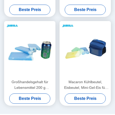
Nahrungsmittelgrad-200g für
Lebensmittel-Grad-Farbgel-
Beste Preis
Beste Preis
Tiefkühlkost, Brotdose-
Eis für Kinder Mittags-
Kaltverpackungen
Taschen für Lebensmittel
gefroren
Großhandelsgehalt für
Macaron Kühlbeutel,
Lebensmittel 200 g
Eisbeutel, Mini-Gel-Eis für
Hardshell-Gel-Eisblock für
Kinder, Mittagsbeutel für
Beste Preis
Beste Preis
Mittagessen
Tiefkühlkost.