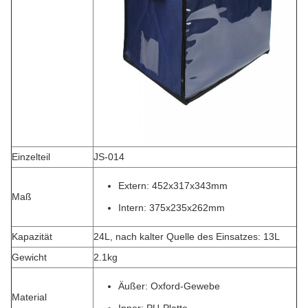
Einzelteil
JS-014
Extern: 452x317x343mm
Maß
Intern: 375x235x262mm
Kapazität
24L, nach kalter Quelle des Einsatzes: 13L
Gewicht
2.1kg
Äußer: Oxford-Gewebe
Material