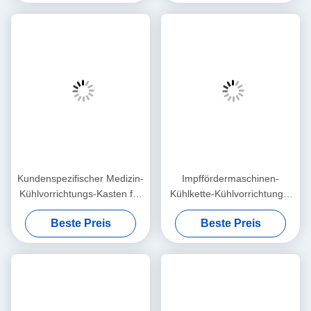
Kundenspezifischer Medizin-
Impffördermaschinen-
Kühlvorrichtungs-Kasten für
Kühlkette-Kühlvorrichtungs-
Langstreckenimpfkühlraum-
Kasten tragbares 17L 42L
Beste Preis
Beste Preis
Transport
82L 125L