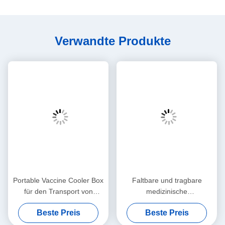
Verwandte Produkte
Portable Vaccine Cooler Box
Faltbare und tragbare
für den Transport von
medizinische
medizinischem Blut 17L 42L
Impfkühltasche-/Umhängetasche
Beste Preis
Beste Preis
82L 125L
große Kapazität