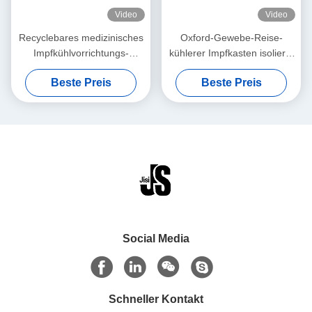
Video
Video
Recyclebares medizinisches
Oxford-Gewebe-Reise-
Impfkühlvorrichtungs-
kühlerer Impfkasten isolierte
Kasten-Gel verpackt für
recyclebares
Beste Preis
Beste Preis
Impfblut-Transport
Social Media
Schneller Kontakt