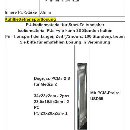
Inner: PU-Platte
Innere PU-Stärke
30mm
Kühlkettetransportlösung
PU-Isoliermaterial für Stort-Zeitspeicher
Isoliermaterial PUs +vip kann 36 Stunden halten
Für Transport der langen Zeit (72hours, 100 Stunden), treten
Sie bitte für empfehlen Lösung in Verbindung
Degress PCMs 2-8
für Medizin:
Mit PCM-Preis:
34x23x2cm - 2pcs
USD55
23.5x19.5x3cm - 2
PC
PC 29x20x2cm- 1