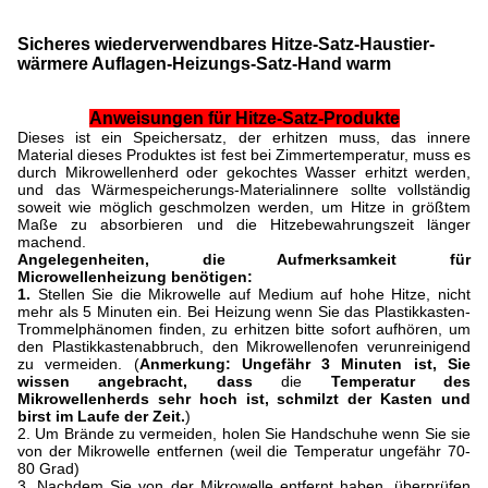
Sicheres wiederverwendbares Hitze-Satz-Haustier-
wärmere Auflagen-Heizungs-Satz-Hand warm
Anweisungen für Hitze-Satz-Produkte
Dieses ist ein Speichersatz, der erhitzen muss, das innere
Material dieses Produktes ist fest bei Zimmertemperatur, muss es
durch Mikrowellenherd oder gekochtes Wasser erhitzt werden,
und das Wärmespeicherungs-Materialinnere sollte vollständig
soweit wie möglich geschmolzen werden, um Hitze in größtem
Maße zu absorbieren und die Hitzebewahrungszeit länger
machend.
Angelegenheiten, die Aufmerksamkeit für
Microwellenheizung benötigen:
1.
Stellen Sie die Mikrowelle auf Medium auf hohe Hitze, nicht
mehr als 5 Minuten ein. Bei Heizung wenn Sie das Plastikkasten-
Trommelphänomen finden, zu erhitzen bitte sofort aufhören, um
den Plastikkastenabbruch, den Mikrowellenofen verunreinigend
zu vermeiden. (
Anmerkung: Ungefähr 3 Minuten ist, Sie
wissen angebracht, dass
die
Temperatur des
Mikrowellenherds sehr hoch ist, schmilzt der Kasten und
birst im Laufe der Zeit.
)
2. Um Brände zu vermeiden, holen Sie Handschuhe wenn Sie sie
von der Mikrowelle entfernen (weil die Temperatur ungefähr 70-
80 Grad)
3. Nachdem Sie von der Mikrowelle entfernt haben, überprüfen