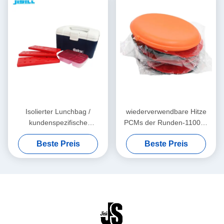
Isolierter Lunchbag /
wiederverwendbare Hitze
kundenspezifische
PCMs der Runden-1100ml
langlebige
verpackt Mikrowelle für
Beste Preis
Beste Preis
wiederverwendbare
Haustiere
Wärmebeutel für Aktivitäten
im Freien