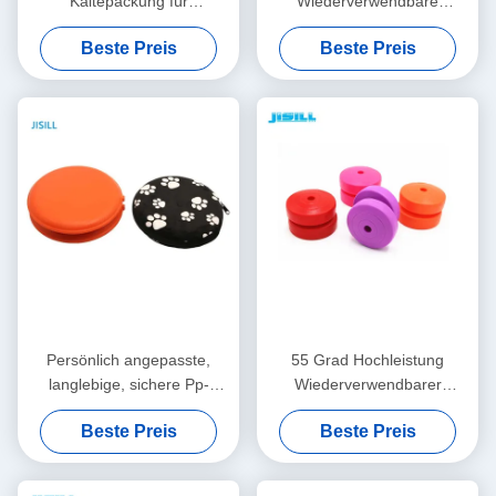
Kältepackung für
Wiederverwendbare
Wiederverwendbarkeit zur
Wärmebeutel für isolierte
Beste Preis
Beste Preis
Aufwärmung von
Lunchtaschen erwärmen
Lebensmitteln
sich bis zu 55 Grad
Persönlich angepasste,
55 Grad Hochleistung
langlebige, sichere Pp-
Wiederverwendbarer
Material, wiederverwendbare
Heizpack Wärmer für die
Beste Preis
Beste Preis
Wärmepackungen,
Schularbeit
Handwärmer