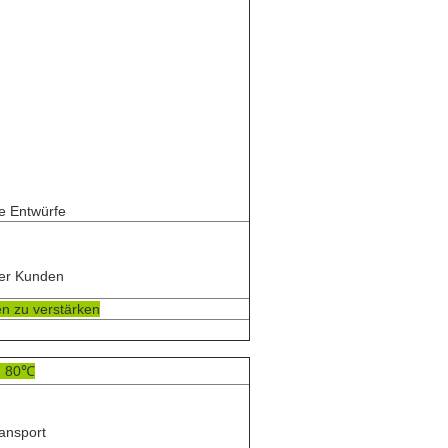
e Entwürfe
er Kunden
en zu verstärken
, 80℃
ransport