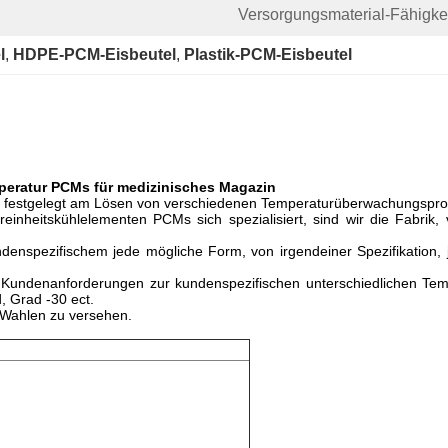
Versorgungsmaterial-Fähigkei
l
, 
HDPE-PCM-Eisbeutel
, 
Plastik-PCM-Eisbeutel
peratur PCMs für medizinisches Magazin
festgelegt am Lösen von verschiedenen Temperaturüberwachungspr
nheitskühlelementen PCMs sich spezialisiert, sind wir die Fabrik, 
enspezifischem jede mögliche Form, von irgendeiner Spezifikation,
 Kundenanforderungen zur kundenspezifischen unterschiedlichen Te
, Grad -30 ect.
 Wahlen zu versehen.