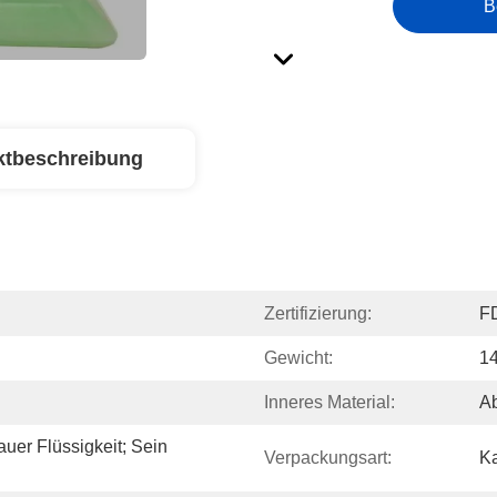
B
ktbeschreibung
Zertifizierung:
F
Gewicht:
1
Inneres Material:
A
uer Flüssigkeit; Sein 
Verpackungsart:
Ka