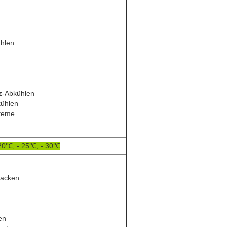
ühlen
z-Abkühlen
kühlen
steme
20℃, - 25℃, - 30℃
packen
en