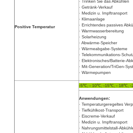
· Trinken Sie das Abkühlen
· Getränk-Verkauf
· Medizin u. Impftransport
· Klimaanlage
· Errichtendes passives Abk
Positive Temperatur
· Warmwasserbereitung
· Solarheizung
· Abwärme-Speicher
· Wärmeabgabe-Systeme
· Telekommunikations-Schut
· Elektronisches/Batterie-Ab
· Mit-Generation/TriGen-Sy
· Wärmepumpen
-5℃, - 10℃, -15℃, - 18℃, -
Anwendungen:
· Temperaturgeregeltes Ver
· Tiefkühlkost-Transport
· Eiscreme-Verkauf
· Medizin u. Impftransport
· Nahrungsmittelstall-Abkühl