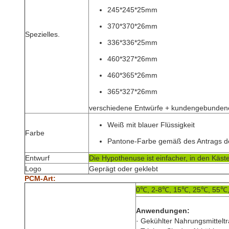
245*245*25mm
370*370*26mm
Spezielles.
336*336*25mm
460*327*26mm
460*365*26mm
365*327*26mm
verschiedene Entwürfe + kundengebunden
Weiß mit blauer Flüssigkeit
Farbe
Pantone-Farbe gemäß des Antrags d
Entwurf
Die Hypothenuse ist einfacher, in den Käst
Logo
Geprägt oder geklebt
PCM-Art:
0℃, 2-8℃, 15℃, 25℃, 55℃
Anwendungen:
· Gekühlter Nahrungsmittelt