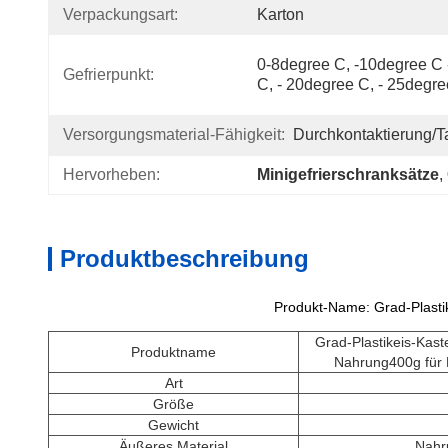
Verpackungsart:
Karton
0-8degree C, -10degree C 
Gefrierpunkt:
C, - 20degree C, - 25degr
Versorgungsmaterial-Fähigkeit:
Durchkontaktierung/T
Hervorheben:
Minigefrierschranksätze
, 
Produktbeschreibung
Produkt-Name: Grad-Plasti
Grad-Plastikeis-Kast
Produktname
Nahrung400g für 
Art
Größe
Gewicht
Äußeres Material
Nahr