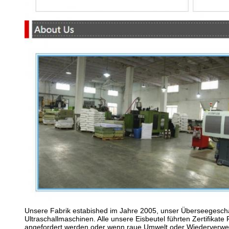
Unsere Fabrik estabished im Jahre 2005, unser Überseegeschä
Ultraschallmaschinen. Alle unsere Eisbeutel führten Zertifik
angefordert werden oder wenn raue Umwelt oder Wiederverwendu