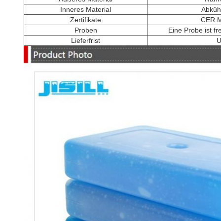
Inneres Material
Abküh
Zertifikate
CER 
Proben
Eine Probe ist f
Lieferfrist
U