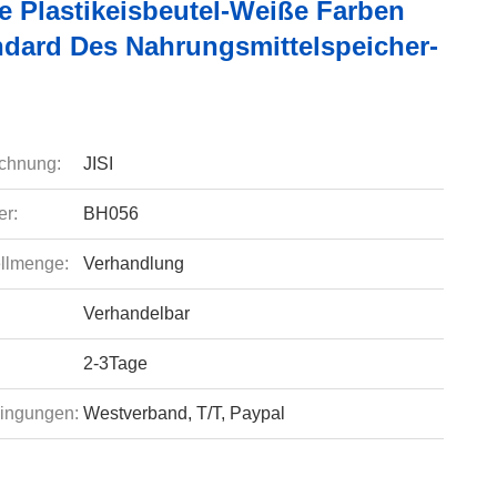
e Plastikeisbeutel-Weiße Farben
ndard Des Nahrungsmittelspeicher-
chnung:
JISI
r:
BH056
llmenge:
Verhandlung
Verhandelbar
2-3Tage
ingungen:
Westverband, T/T, Paypal