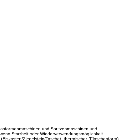
 Blasformenmaschinen und Spritzenmaschinen und
, wenn Starrheit oder Wiederverwendungsmöglichkeit
(Eiskasten/Ziegelstein/Tasche), thermischer (Flaschenform)