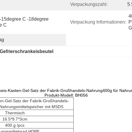
Verpackungszahl:
5 
4
-15degree C -18degree 
Verpackung Informationen:
P
ee C
G
ag
Gefrierschrankeisbeutel
keis-Kasten-Gel-Satz der Fabrik-Großhandels-Nahrung400g für Nahru
Produkt-Modell: BH056
en-Gel-Satz der Fabrik-Großhandels-
Nahrungsmittelspeicher mit MSDS
Thermisch
16.5*9.7*3cm
400 g /pcs
ungsmittelgrad HDPE