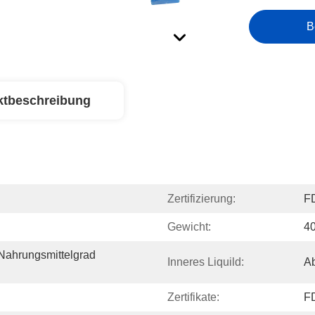
B
ktbeschreibung
Zertifizierung:
F
Gewicht:
4
 Nahrungsmittelgrad 
Inneres Liquild:
Ab
Zertifikate:
F