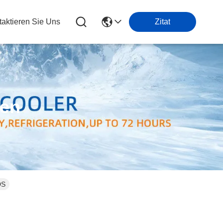
taktieren Sie Uns
Zitat
ten
DS