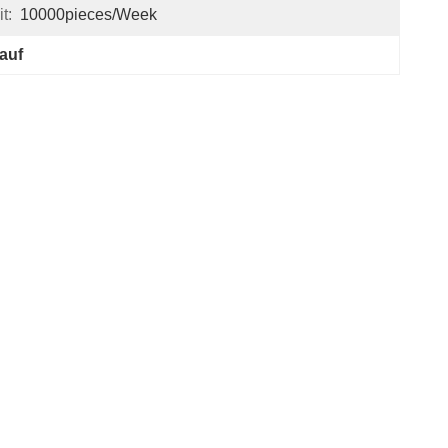
t:
10000pieces/week
 auf