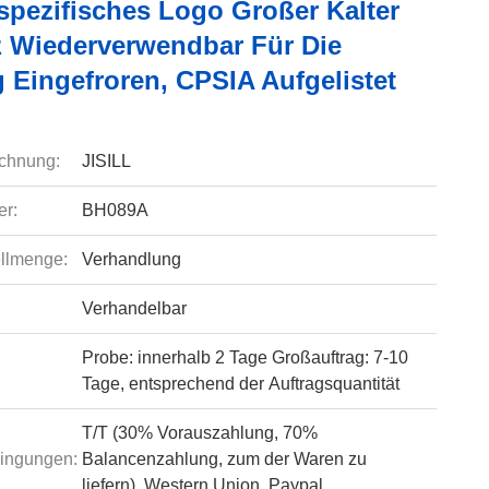
pezifisches Logo Großer Kalter
z Wiederverwendbar Für Die
 Eingefroren, CPSIA Aufgelistet
chnung:
JISILL
r:
BH089A
llmenge:
Verhandlung
Verhandelbar
Probe: innerhalb 2 Tage Großauftrag: 7-10
Tage, entsprechend der Auftragsquantität
T/T (30% Vorauszahlung, 70%
ingungen:
Balancenzahlung, zum der Waren zu
liefern), Western Union, Paypal