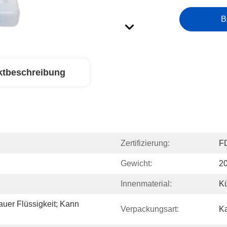
B
ktbeschreibung
Zertifizierung:
F
Gewicht:
2
Innenmaterial:
Kü
uer Flüssigkeit; Kann 
Verpackungsart:
Ka