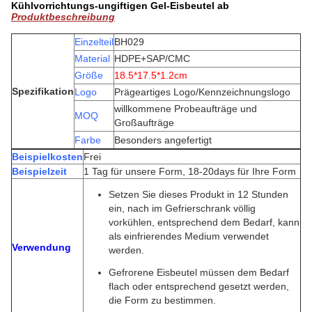
Kühlvorrichtungs-ungiftigen Gel-Eisbeutel ab
Produktbeschreibung
Einzelteil
BH029
Material
HDPE+SAP/CMC
Größe
18.5*17.5*1.2cm
Spezifikation
Logo
Prägeartiges Logo/Kennzeichnungslogo
willkommene Probeaufträge und
MOQ
Großaufträge
Farbe
Besonders angefertigt
Beispielkosten
Frei
Beispielzeit
1 Tag für unsere Form, 18-20days für Ihre Form
Setzen Sie dieses Produkt in 12 Stunden
ein, nach im Gefrierschrank völlig
vorkühlen, entsprechend dem Bedarf, kann
als einfrierendes Medium verwendet
Verwendung
werden.
Gefrorene Eisbeutel müssen dem Bedarf
flach oder entsprechend gesetzt werden,
die Form zu bestimmen.