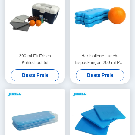
290 ml Fit Frisch
Hartisolierte Lunch-
Kühlschachtel
Eispackungen 200 ml Pcm
Eispackungen,
Gel Nahrung Frisch halten
Beste Preis
Beste Preis
Gefrierschachtel
16,5*10*2cm Größe Für
Kühlpackungen 19*19*1cm
Lebensmittel Gefriert
Größe Für Lebensmittel
Gefroren