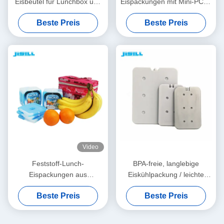
Eisbeutel für Lunchbox und
Eispackungen mit Mini-PCM-
Kühlgeräte
Gel-Kühlelementen für
Beste Preis
Beste Preis
Tiefkühlkost
Video
Feststoff-Lunch-
BPA-freie, langlebige
Eispackungen aus
Eiskühlpackung / leichte
Nahrungsmittelqualität aus
therapeutische
Beste Preis
Beste Preis
HDPE
Eispackungen für gefrorene
Lebensmittel