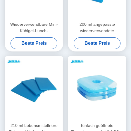
Wiederverwendbare Mini-
200 ml angepasste
Kühlgel-Lunch-
wiederverwendete
Eispackungen Langlebige
Mittagessen Eispackungen
Beste Preis
Beste Preis
Gefrierpackungen für
Gel Kühlplatte für Zuhause
gefrorene Lebensmittel
Für Lebensmittel Gefroren
210 ml Lebensmittelfriere
Einfach geöffnete